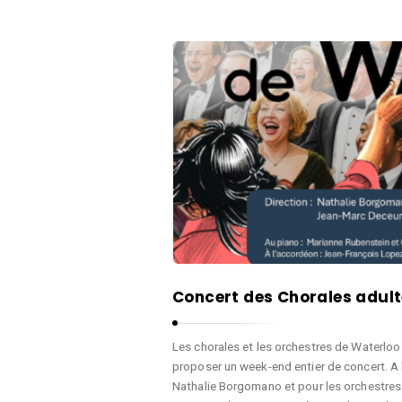
Concert des Chorales adul
Les chorales et les orchestres de Waterloo
proposer un week-end entier de concert. A l
Nathalie Borgomano et pour les orchestres