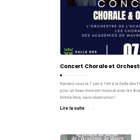
i
q
d
u
é
e
m
,
i
D
e
a
d
n
e
Concert Chorale et Orchestr
s
M
e
u
Rendez-vous le 7 juin à 16h à la Salle des F
e
s
pour un beau moment musical avec les Ac
t
i
Entrée libre, sans réservation !
A
q
Lire la suite
r
u
t
e
s
,
D