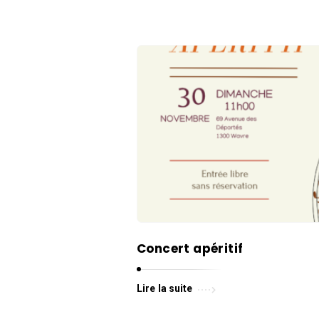
a
v
r
e
A
r
t
i
c
l
e
s
Concert apéritif
.
Lire la suite