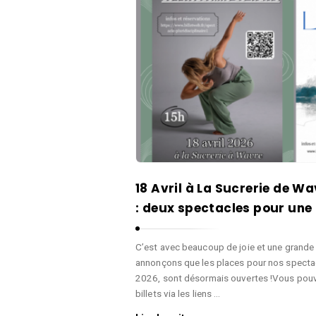
d
e
a
l
n
a
s
P
e
a
e
r
t
o
A
l
r
e
t
18 Avril à La Sucrerie de W
d
s
: deux spectacles pour un
e
d
l
e
C’est avec beaucoup de joie et une grand
a
l
annonçons que les places pour nos spectacle
V
a
2026, sont désormais ouvertes !Vous pouv
i
P
billets via les liens …
a