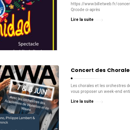
https://www.billetweb.fr/concert-
Qrcode ci-après
Lire la suite
Concert des Chorale
Les chorales et les orchestres 
vous proposer un week-end entie
Lire la suite