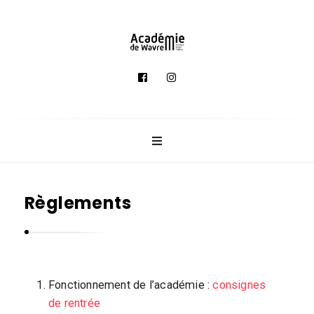
A
c
a
d
é
m
i
e
Règlements
d
e
M
u
s
Fonctionnement de l’académie :
consignes
de rentrée