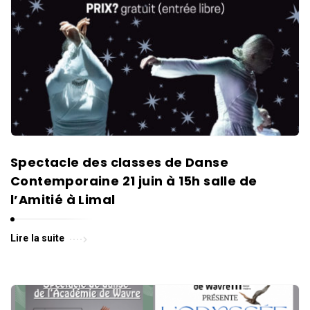
l
l
e
d
e
W
a
v
r
Spectacle des classes de Danse
e
Contemporaine 21 juin à 15h salle de
l’Amitié à Limal
Lire la suite