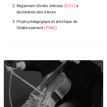
i
q
Règlement d’ordre intérieur
(R.O.I.
)
à
u
destination des élèves
e
Projet pédagogique et artistique de
,
l’établissement
(PPAE)
D
a
n
s
e
e
t
A
r
t
s