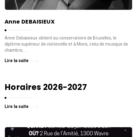
d
e
l
Anne DEBAISIEUX
a
P
Anne Debaisieux obtient au conservatoire de Bruxelles, le
a
diplôme supérieur de violoncelle et à Mons, celui de musique de
r
chambre, …
o
Lire la suite
l
e
d
Horaires 2026-2027
e
l
Lire la suite
a
V
i