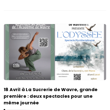
i
q
u
e
,
D
a
n
s
e
e
t
A
r
18 Avril à La Sucrerie de Wavre, grande
t
première : deux spectacles pour une
s
même journée