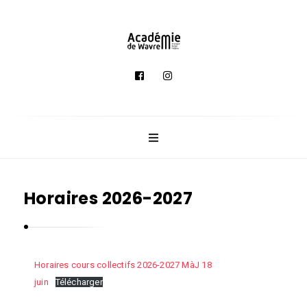
A
c
a
d
é
m
i
e
Horaires 2026-2027
d
e
M
u
Horaires cours collectifs 2026-2027 MàJ 18
s
juin
Télécharger