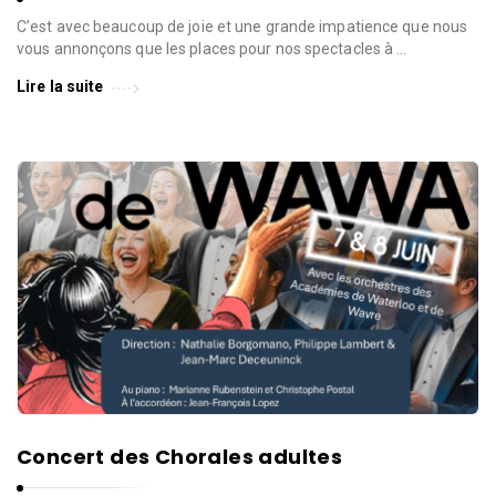
d
e
C’est avec beaucoup de joie et une grande impatience que nous
l
vous annonçons que les places pour nos spectacles à …
a
Lire la suite
P
a
r
o
l
e
d
e
l
a
V
i
Concert des Chorales adultes