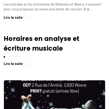
l
l
Les chorales et les orchestres de Waterloo et Wavre, s’unissent
pour vous proposer un week-end entier de concert. A la …
e
d
Lire la suite
e
W
Horaires en analyse et
a
v
écriture musicale
r
e
Lire la suite