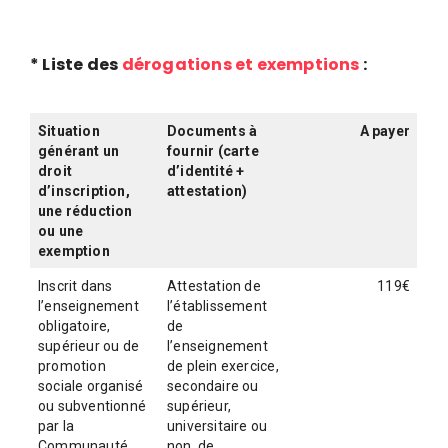
d
e
l
* Liste des
dérogations et exemptions
:
a
P
a
Situation
Documents à
A payer
générant un
fournir (carte
r
droit
d’identité +
o
d’inscription,
attestation)
l
une réduction
ou une
e
exemption
d
Inscrit dans
Attestation de
119€
e
l’enseignement
l’établissement
l
obligatoire,
de
supérieur ou de
l’enseignement
a
promotion
de plein exercice,
V
sociale organisé
secondaire ou
i
ou subventionné
supérieur,
par la
universitaire ou
Communauté
non, de