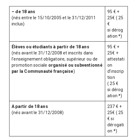
i
q
– de 18 ans
95 € +
u
(nés entre le 15/10/2005 et le 31/12/2011
25€ ( 25
e
inclus)
€
,
si
dérog
ation
*
)
D
a
Élèves ou étudiants à partir de 18 ans
95 € +
(nés avant le 31/12/2008 et inscrits dans
25€ +
n
l’enseignement obligatoire, supérieur ou de
attestati
s
promotion sociale
organisé ou subventionné
on
par la Communauté française
)
d’inscrip
e
tion
e
( 25 €
t
si
dérog
ation
*
)
A
A partir de 18 ans
237 € +
r
(nés avant le 31/12/2008)
25€ ( 25
t
€ si
s
dérogati
on
*
)