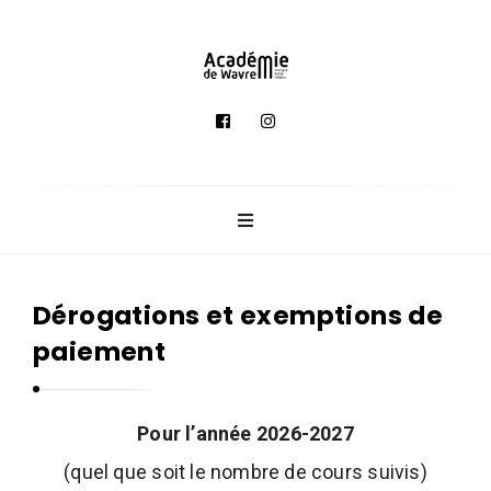
A
c
a
d
é
m
i
e
Dérogations et exemptions de
d
paiement
e
M
u
Pour l’année 2026-2027
s
(quel que soit le nombre de cours suivis)