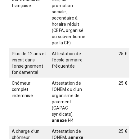
l
l
française.
promotion
sociale,
e
secondaire à
d
horaire réduit
e
(CEFA, organisé
ou subventionné
W
par la CF)
a
Plus de 12 ans et
Attestation de
25 €
v
inscrit dans
l’école primaire
r
l’enseignement
fréquentée
fondamental
e
Chômeur
Attestation de
25 €
complet
l’ONEM ou d’un
indemnisé
organisme de
paiement
(CAPAC –
syndicats),
annexe H4
A charge d’un
Attestation de
25 €
chômeur
l’ONEM,
annexe