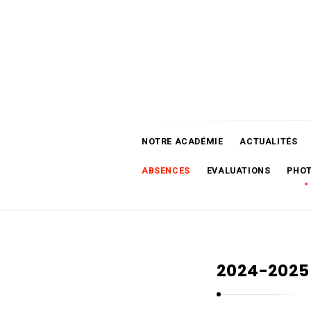
A
c
a
d
é
NOTRE ACADÉMIE
ACTUALITÉS
m
i
ABSENCES
EVALUATIONS
PHO
e
d
e
M
u
2024-2025
s