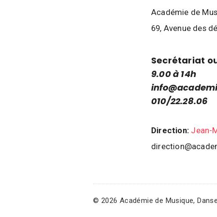
i
q
Académie de Musiq
u
69, Avenue des d
e
,
Secrétariat
ou
D
9.00 à 14h
a
info@academi
n
010/22.28.06
s
e
Direction:
Jean-M
e
t
direction@acade
A
r
t
s
© 2026 Académie de Musique, Danse e