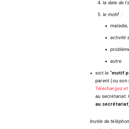
d
la date de l
e
l
le motif :
a
maladie,
P
activité 
a
r
problème
o
autre.
l
e
soit le “
motif p
d
parent (ou son 
e
Téléchargez e
l
au secrétariat.
a
au secrétariat
V
i
Inutile de télépho