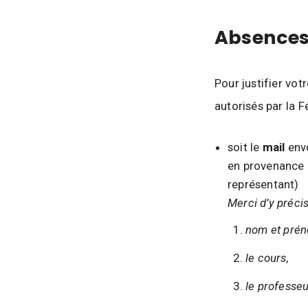
i
q
Absence
u
e
,
Pour justifier vot
D
autorisés par la F
a
n
soit le
mail
env
s
en provenance d
e
représentant)
e
Merci d’y précis
t
A
nom et prén
r
le cours,
t
s
le professeu