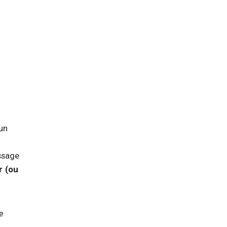
un
ssage
r (ou
le