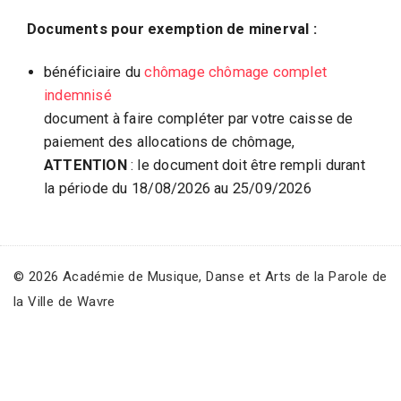
i
q
Documents pour exemption de minerval :
u
e
bénéficiaire du
chômage chômage complet
,
indemnisé
D
document à faire compléter par votre caisse de
a
paiement des allocations de chômage,
n
ATTENTION
: le document doit être rempli durant
s
la période du 18/08/2026 au 25/09/2026
e
e
t
© 2026 Académie de Musique, Danse et Arts de la Parole de
A
la Ville de Wavre
r
t
s