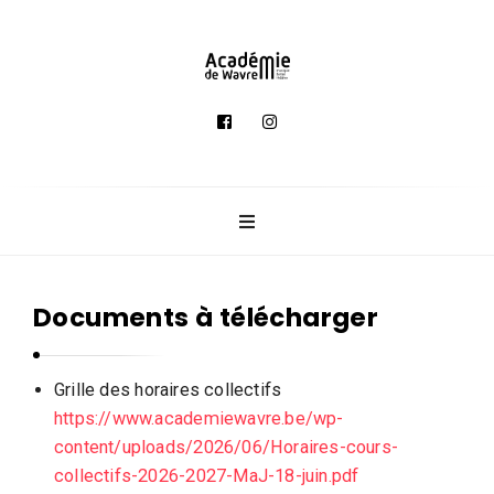
A
c
a
d
é
m
i
e
Documents à télécharger
d
e
M
Grille des
horaires collectifs
u
https://www.academiewavre.be/wp-
content/uploads/2026/06/Horaires-cours-
s
collectifs-2026-2027-MaJ-18-juin.pdf