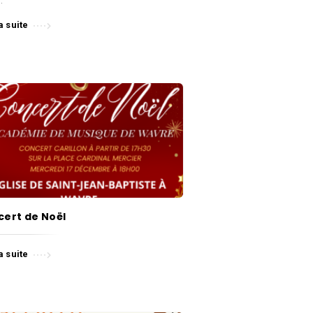
a suite
ert de Noël
a suite