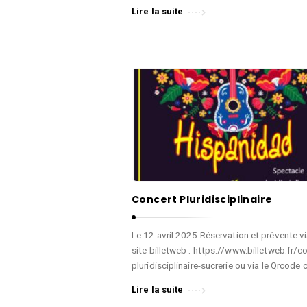
l
Lire la suite
e
d
e
W
a
v
r
e
A
r
Concert Pluridisciplinaire
t
i
Le 12 avril 2025 Réservation et prévente vi
site billetweb : https://www.billetweb.fr/c
c
pluridisciplinaire-sucrerie ou via le Qrcode 
l
Lire la suite
e