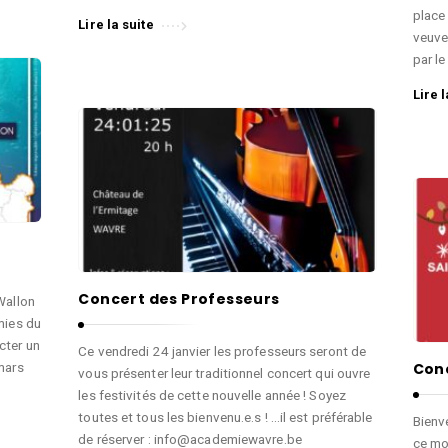
place 
Lire la suite
veuve
par l
Lire l
Concert des Professeurs
Wallon
mies du
cter un
Ce vendredi 24 janvier les professeurs seront de
Conc
mars
vous présenter leur traditionnel concert qui ouvre
les festivités de cette nouvelle année ! Soyez
toutes et tous les bienvenu.e.s ! …il est préférable
Bienve
de réserver : info@academiewavre.be
ce mo