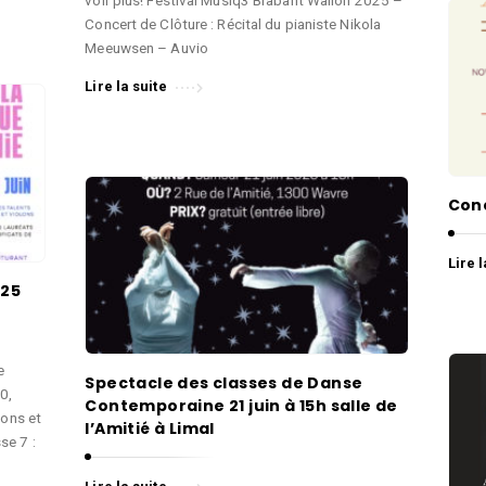
Concert de Clôture : Récital du pianiste Nikola
Meeuwsen – Auvio
Lire la suite
Conc
Lire l
 25
e
Spectacle des classes de Danse
0,
Contemporaine 21 juin à 15h salle de
lons et
l’Amitié à Limal
se 7 :