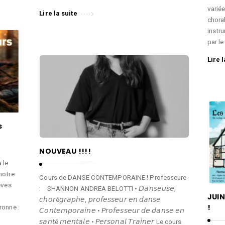
variée
Lire la suite
chora
instr
par le
Lire l
s
NOUVEAU !!!!
 le
notre
Cours de DANSE CONTEMPORAINE ! Professeure
èves
: SHANNON ANDREA BELOTTI • 𝘋𝘢𝘯𝘴𝘦𝘶𝘴𝘦,
JUIN
𝘤𝘩𝘰𝘳é𝘨𝘳𝘢𝘱𝘩𝘦, 𝘱𝘳𝘰𝘧𝘦𝘴𝘴𝘦𝘶𝘳 𝘦𝘯 𝘥𝘢𝘯𝘴𝘦
!
ronne :
𝘊𝘰𝘯𝘵𝘦𝘮𝘱𝘰𝘳𝘢𝘪𝘯𝘦 • 𝘗𝘳𝘰𝘧𝘦𝘴𝘴𝘦𝘶𝘳 𝘥𝘦 𝘥𝘢𝘯𝘴𝘦 𝘦𝘯
𝘴𝘢𝘯𝘵é 𝘮𝘦𝘯𝘵𝘢𝘭𝘦 • 𝘗𝘦𝘳𝘴𝘰𝘯𝘢𝘭 𝘛𝘳𝘢𝘪𝘯𝘦𝘳 Le cours