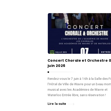
i
q
u
A
e
c
,
a
D
d
a
é
n
m
s
i
e
Concert Chorale et Orchestre 
e
juin 2026
e
d
t
e
Rendez-vous le 7 juin à 16h à la Salle des 
A
l’Hôtel de Ville de Wavre pour un beau mo
M
r
musical avec les Académies de Wavre et
u
t
Waterloo Entrée libre, sans réservation !
s
s
Lire la suite
i