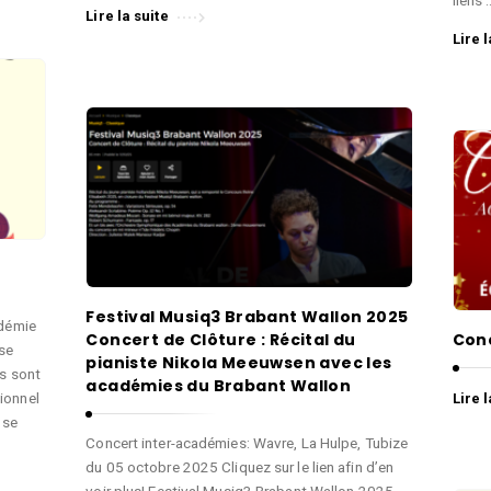
Lire la suite
Lire l
Festival Musiq3 Brabant Wallon 2025
adémie
Concert de Clôture : Récital du
Conc
se
pianiste Nikola Meeuwsen avec les
ns sont
académies du Brabant Wallon
ionnel
Lire l
 se
Concert inter-académies: Wavre, La Hulpe, Tubize
du 05 octobre 2025 Cliquez sur le lien afin d’en
voir plus! Festival Musiq3 Brabant Wallon 2025 –