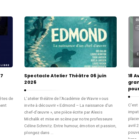
07
Spectacle Atelier Théâtre 06 juin
18 A
2026
gran
pou
Fêtes de
L’atelier théâtre de l’Académie de Wavre vous
C’est
ment
invite à découvrir « Edmond – La naissance d’un
impat
chef-d’œuvre », une pièce écrite par Alexis
place
Michalik et mise en scène par notre professeure
avril
Céline Schmitz. Entre humour, émotion et passion,
pouvez
plongez dans …
liens 