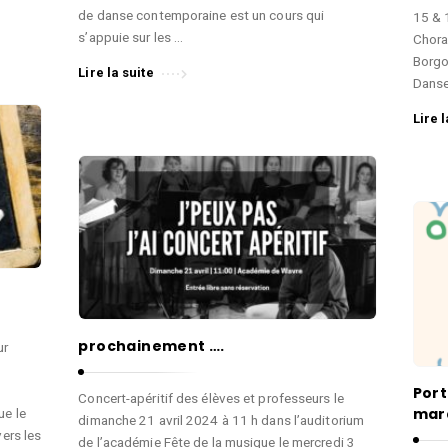
de danse contemporaine est un cours qui
15 & 
s’appuie sur les …
Choral
Borgo
Lire la suite
Danse
Lire l
prochainement ….
ur
Port
Concert-apéritif des élèves et professeurs le
mard
ue le
dimanche 21 avril 2024 à 11 h dans l’auditorium
vers les
de l’académie Fête de la musique le mercredi 3