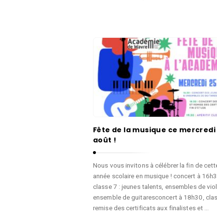
l
e
l
l
e
a
d
P
e
a
W
r
a
o
v
l
r
e
e
d
Fête de la musique ce mercredi
e
août !
l
a
Nous vous invitons à célébrer la fin de cett
année scolaire en musique ! concert à 16h3
V
classe 7 : jeunes talents, ensembles de vio
i
ensemble de guitaresconcert à 18h30, clas
l
remise des certificats aux finalistes et …