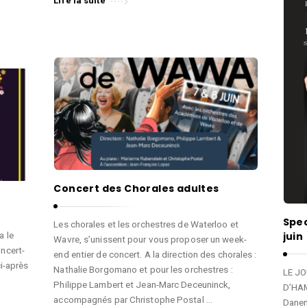
Lire la suite
Concert des Chorales adultes
Spec
Les chorales et les orchestres de Waterloo et
juin
a le
Wavre, s’unissent pour vous proposer un week-
oncert-
end entier de concert. A la direction des chorales :
ci-après
Nathalie Borgomano et pour les orchestres :
LE J
Philippe Lambert et Jean-Marc Deceuninck,
D’HAM
accompagnés par Christophe Postal …
Danema