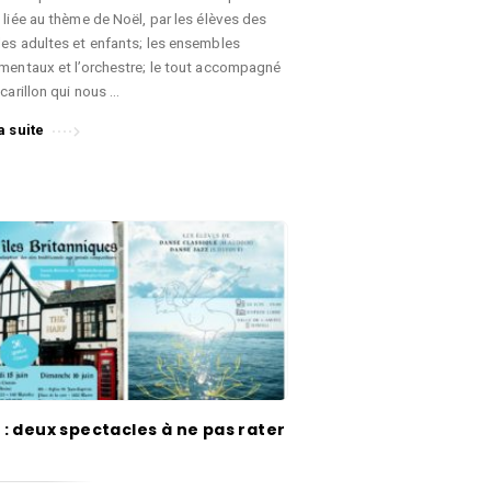
 liée au thème de Noël, par les élèves des
les adultes et enfants; les ensembles
umentaux et l’orchestre; le tout accompagné
 carillon qui nous …
a suite
 : deux spectacles à ne pas rater