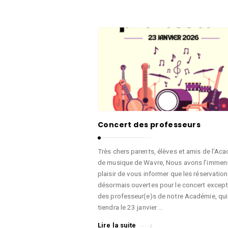
d
q
e
u
l
e
a
,
P
D
a
a
r
n
o
s
l
e
e
Concert des professeurs
e
d
t
Très chers parents, élèves et amis de l’Ac
e
A
de musique de Wavre, Nous avons l’immen
l
plaisir de vous informer que les réservatio
r
a
désormais ouvertes pour le concert except
t
V
des professeur(e)s de notre Académie, qui
s
tiendra le 23 janvier …
i
d
Lire la suite