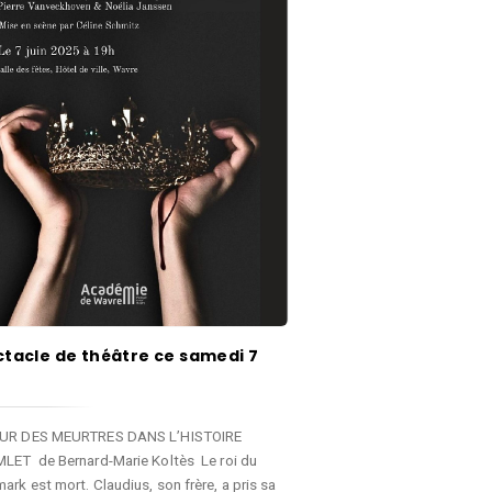
tacle de théâtre ce samedi 7
OUR DES MEURTRES DANS L’HISTOIRE
LET de Bernard-Marie Koltès Le roi du
rk est mort. Claudius, son frère, a pris sa