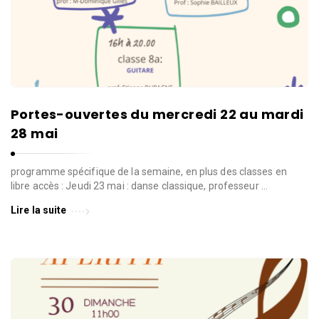
l
l
e
d
e
W
a
Portes-ouvertes du mercredi 22 au mardi
v
28 mai
r
e
programme spécifique de la semaine, en plus des classes en
libre accès : Jeudi 23 mai : danse classique, professeur …
Lire la suite