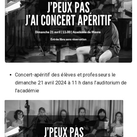
i
q
u
e
,
D
a
n
s
e
Concert-apéritif des élèves et professeurs le
e
dimanche 21 avril 2024 à 11 h dans l’auditorium de
t
l’académie
A
r
t
s