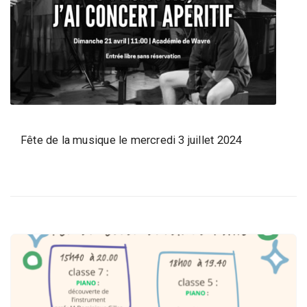
d
e
l
a
P
a
r
o
Fête de la musique le mercredi 3 juillet 2024
l
e
d
e
l
a
V
i