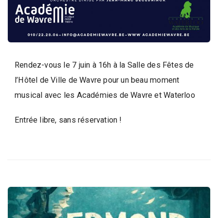
d
e
l
a
P
a
Rendez-vous le 7 juin à 16h à la Salle des Fêtes de
r
l’Hôtel de Ville de Wavre pour un beau moment
o
musical avec les Académies de Wavre et Waterloo
l
e
Entrée libre, sans réservation !
d
e
l
a
V
i