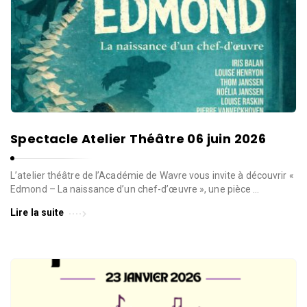
l
l
e
d
e
W
a
v
Spectacle Atelier Théâtre 06 juin 2026
r
e
L’atelier théâtre de l’Académie de Wavre vous invite à découvrir «
Edmond – La naissance d’un chef-d’œuvre », une pièce …
Lire la suite