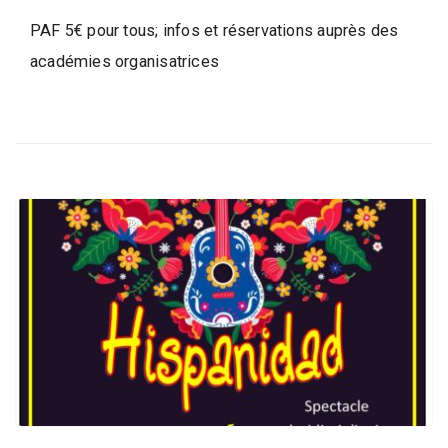
l
l
PAF 5€ pour tous; infos et réservations auprès des
e
académies organisatrices
d
e
W
a
v
r
e