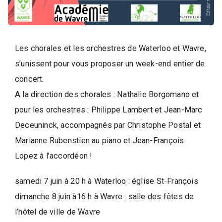
d
e
l
a
Les chorales et les orchestres de Waterloo et Wavre,
P
a
s’unissent pour vous proposer un week-end entier de
r
concert.
o
A la direction des chorales : Nathalie Borgomano et
l
pour les orchestres : Philippe Lambert et Jean-Marc
e
Deceuninck, accompagnés par Christophe Postal et
d
Marianne Rubenstien au piano et Jean-François
e
Lopez à l’accordéon !
l
a
samedi 7 juin à 20 h à Waterloo : église St-François
V
dimanche 8 juin à16 h à Wavre : salle des fêtes de
i
l’hôtel de ville de Wavre