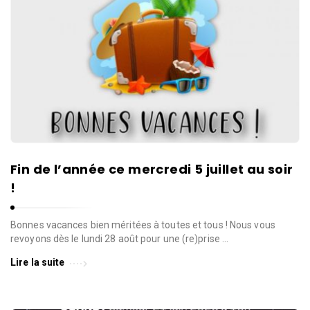
l
l
e
d
e
W
a
v
r
e
Fin de l’année ce mercredi 5 juillet au soir
!
Bonnes vacances bien méritées à toutes et tous ! Nous vous
revoyons dès le lundi 28 août pour une (re)prise …
Lire la suite