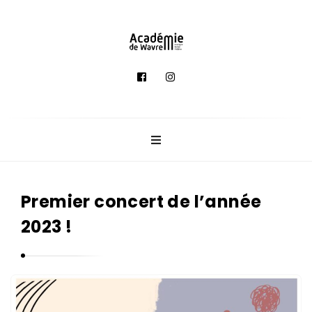
A
c
a
d
é
m
i
e
Premier concert de l’année
d
2023 !
e
M
u
s