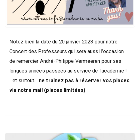
d
e
l
a
P
a
Notez bien la date du 20 janvier 2023 pour notre
r
Concert des Professeurs qui sera aussi l’occasion
o
de remercier André-Philippe Vermeeren pour ses
l
longues années passées au service de l’académie !
e
…et surtout…
ne traînez pas à réserver vos places
d
via notre mail (places limitées)
e
l
a
V
i