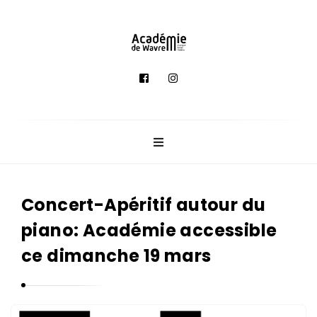
A
c
a
d
é
m
i
e
Concert-Apéritif autour du
d
piano: Académie accessible
e
M
ce dimanche 19 mars
u
s