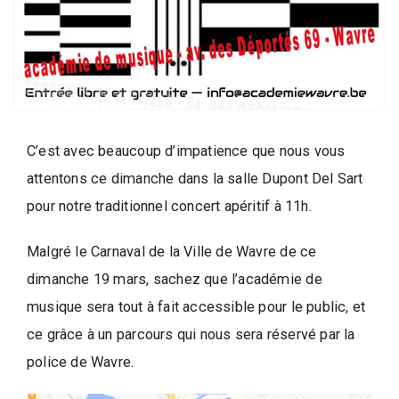
d
e
l
a
P
a
r
C’est avec beaucoup d’impatience que nous vous
o
attentons ce dimanche dans la salle Dupont Del Sart
l
pour notre traditionnel concert apéritif à 11h.
e
d
Malgré le Carnaval de la Ville de Wavre de ce
e
dimanche 19 mars, sachez que l’académie de
l
musique sera tout à fait accessible pour le public, et
a
ce grâce à un parcours qui nous sera réservé par la
V
i
police de Wavre.