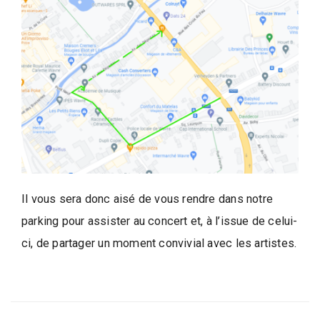
l
l
e
d
e
W
a
v
r
e
Il vous sera donc aisé de vous rendre dans notre
parking pour assister au concert et, à l’issue de celui-
ci, de partager un moment convivial avec les artistes.