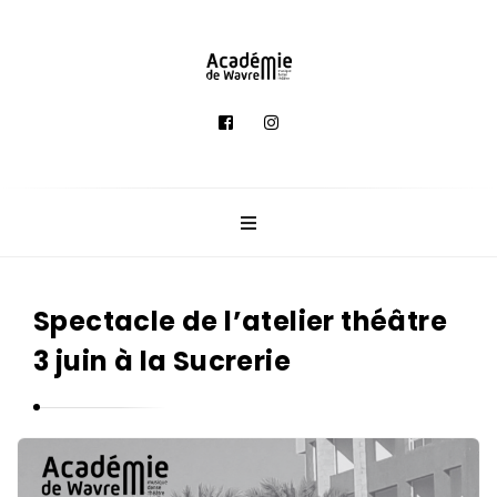
A
c
a
d
é
m
i
e
Spectacle de l’atelier théâtre
d
3 juin à la Sucrerie
e
M
u
s