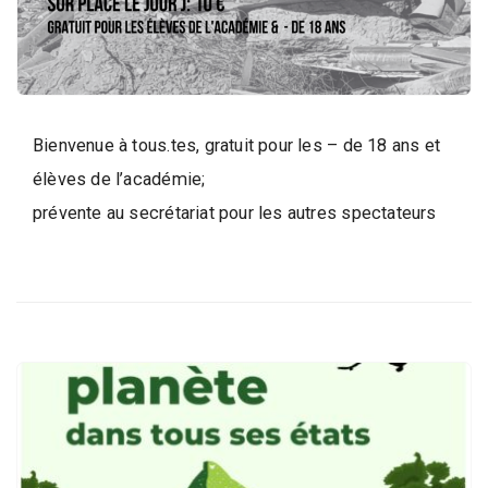
d
e
l
a
P
a
Bienvenue à tous.tes, gratuit pour les – de 18 ans et
r
élèves de l’académie;
o
prévente au secrétariat pour les autres spectateurs
l
e
d
e
l
a
V
i