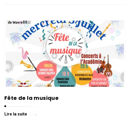
l
l
e
d
e
W
a
v
r
e
Fête de la musique
Lire la suite