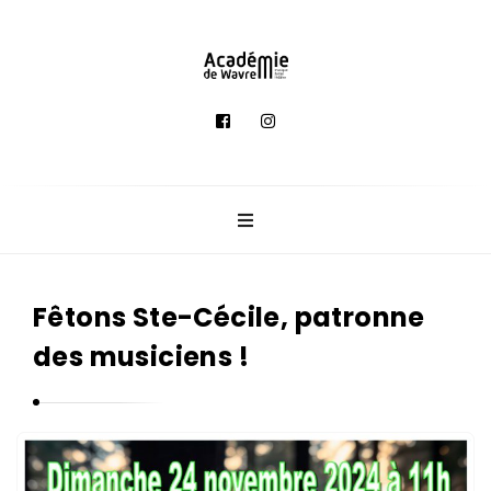
A
c
a
d
é
m
i
e
Fêtons Ste-Cécile, patronne
d
des musiciens !
e
M
u
s