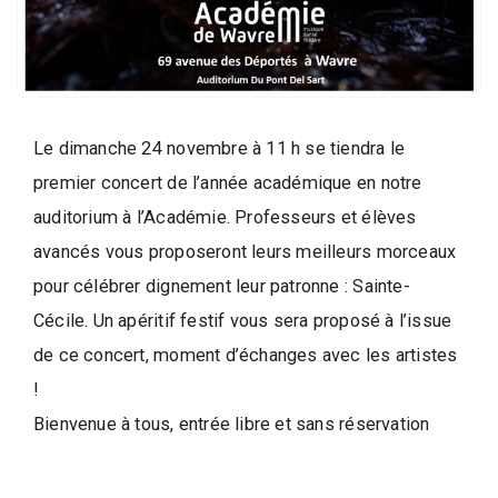
d
e
l
a
P
a
Le dimanche 24 novembre à 11 h se tiendra le
r
premier concert de l’année académique en notre
o
auditorium à l’Académie. Professeurs et élèves
l
avancés vous proposeront leurs meilleurs morceaux
e
pour célébrer dignement leur patronne : Sainte-
d
Cécile. Un apéritif festif vous sera proposé à l’issue
e
de ce concert, moment d’échanges avec les artistes
l
a
!
V
Bienvenue à tous, entrée libre et sans réservation
i