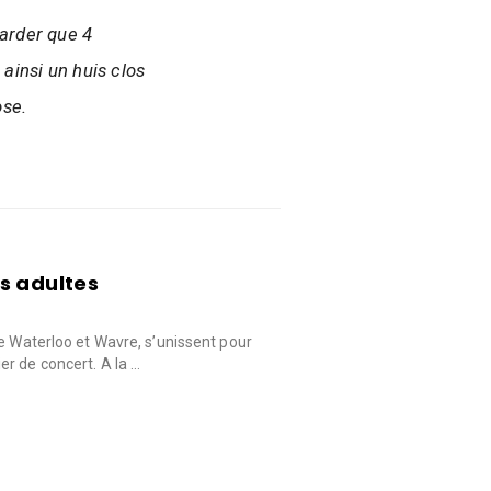
garder que 4
ainsi un huis clos
lose.
s adultes
de Waterloo et Wavre, s’unissent pour
r de concert. A la …