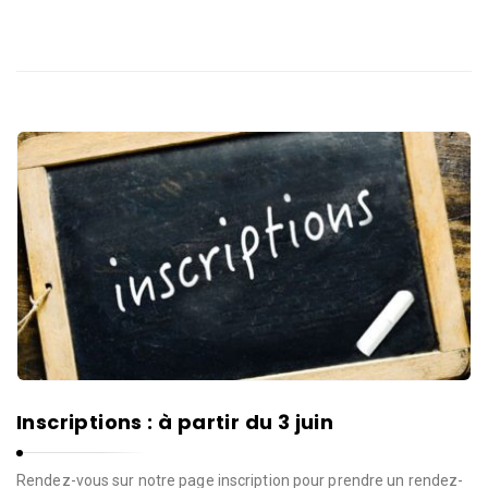
d
e
l
a
P
a
r
o
l
e
d
e
l
a
V
Inscriptions : à partir du 3 juin
i
Rendez-vous sur notre page inscription pour prendre un rendez-