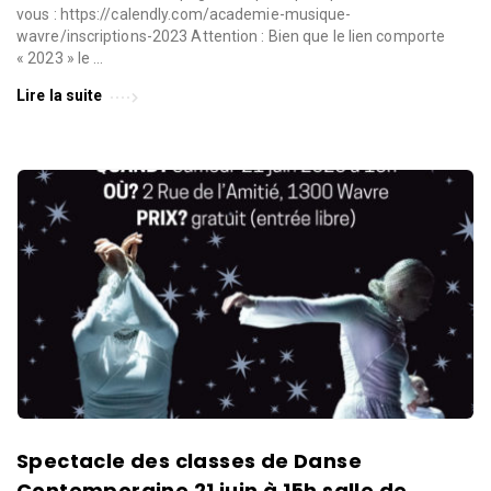
l
vous : https://calendly.com/academie-musique-
l
wavre/inscriptions-2023 Attention : Bien que le lien comporte
e
« 2023 » le …
d
Lire la suite
e
W
a
v
r
e
Spectacle des classes de Danse
Contemporaine 21 juin à 15h salle de