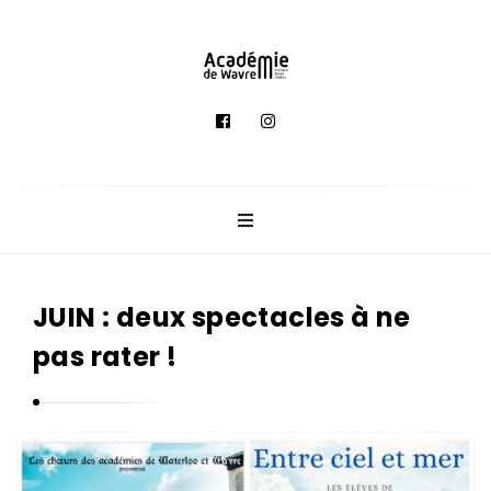
A
c
a
d
é
m
i
e
JUIN : deux spectacles à ne
d
pas rater !
e
M
u
s