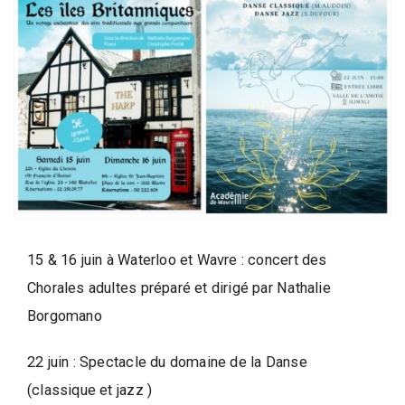
i
q
u
e
,
D
a
n
s
e
e
15 & 16 juin à Waterloo et Wavre : concert des
t
Chorales adultes préparé et dirigé par Nathalie
A
Borgomano
r
t
22 juin : Spectacle du domaine de la Danse
s
(classique et jazz )