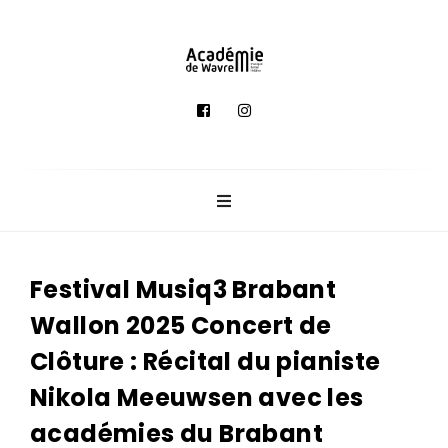
A
c
a
d
é
m
i
e
Festival Musiq3 Brabant
d
Wallon 2025 Concert de
e
M
Clôture : Récital du pianiste
u
Nikola Meeuwsen avec les
s
académies du Brabant