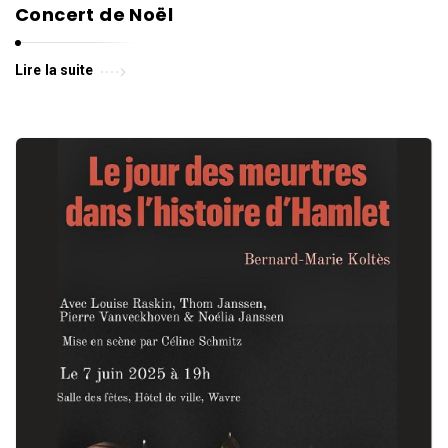
l
Concert de Noël
l
e
d
Lire la suite
e
W
a
v
r
e