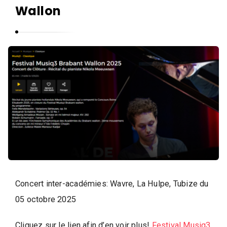
i
q
Wallon
u
e
,
D
a
n
s
e
e
t
A
r
Concert inter-académies: Wavre, La Hulpe, Tubize du
t
05 octobre 2025
s
Cliquez sur le lien afin d’en voir plus!
Festival Musiq3