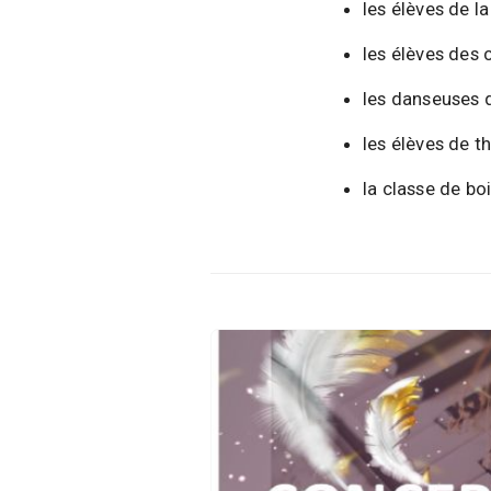
d
les élèves de l
e
l
les élèves des 
a
les danseuses 
P
a
les élèves de t
r
la classe de bo
o
l
e
d
e
l
a
V
i