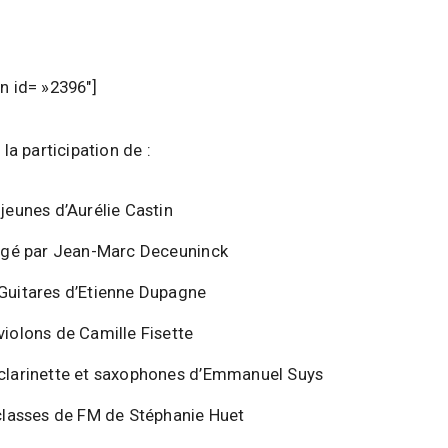
 id= »2396″]
a participation de :
jeunes d’Aurélie Castin
rigé par Jean-Marc Deceuninck
Guitares d’Etienne Dupagne
iolons de Camille Fisette
clarinette et saxophones d’Emmanuel Suys
 classes de FM de Stéphanie Huet