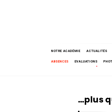
A
c
a
d
é
NOTRE ACADÉMIE
ACTUALITÉS
m
i
ABSENCES
EVALUATIONS
PHO
e
d
e
M
u
…plus q
s