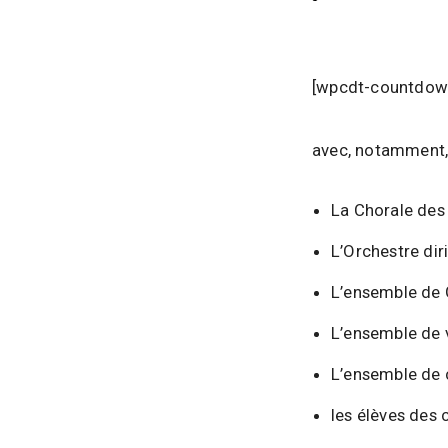
i
q
u
e
[wpcdt-countdown
,
D
avec, notamment, l
a
n
La Chorale des 
s
e
L’Orchestre di
e
L’ensemble de 
t
A
L’ensemble de v
r
L’ensemble de 
t
s
les élèves des