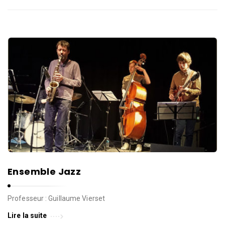
l
l
e
d
e
W
a
v
r
e
Ensemble Jazz
Professeur : Guillaume Vierset
Lire la suite