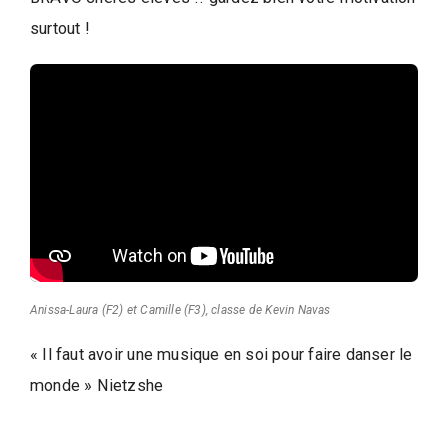
d
e
surtout !
l
a
P
a
r
o
l
e
d
e
Anissa-Laura (F2) et Camille (F3), classe de Kevin Navas
l
a
« Il faut avoir une musique en soi pour faire danser le
V
monde » Nietzshe
i