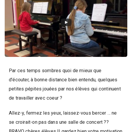
i
q
u
e
,
D
a
n
s
e
Par ces temps sombres quoi de mieux que
e
d’écouter, à bonne distance bien entendu, quelques
t
petites pépites jouées par nos élèves qui continuent
A
de travailler avec coeur ?
r
t
Allez-y, fermez les yeux, laissez-vous bercer … ne
s
se croirait-on pas dans une salle de concert ??
BRAVO chères élèves !! gardez bien votre motivation