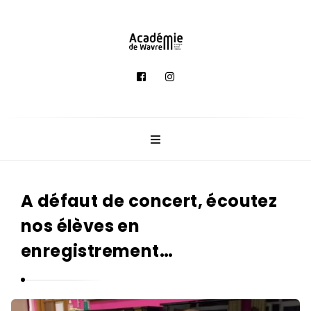
A
c
a
d
é
m
i
e
A défaut de concert, écoutez
d
nos élèves en
e
M
enregistrement…
u
s