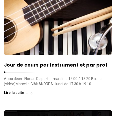
l
l
e
d
e
W
a
v
r
e
Jour de cours par instrument et par prof
Accordéon : Florian Delporte : mardi de 15.00 à 18.20 Basson :
(vidéo)Marcello GIANANDREA : lundi de 17.30 à 19.10 …
Lire la suite