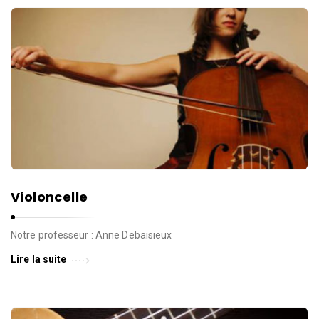
d
e
l
a
P
a
r
o
l
e
d
Violoncelle
e
l
Notre professeur : Anne Debaisieux
a
Lire la suite
V
i