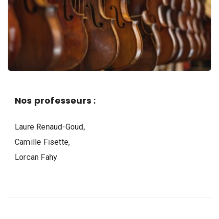
i
q
u
e
,
D
a
n
Nos professeurs :
s
e
Laure Renaud-Goud,
e
Camille Fisette,
t
Lorcan Fahy
A
r
t
s