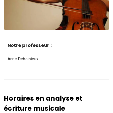
i
q
u
e
,
D
a
Notre professeur :
n
s
Anne Debaisieux
e
e
t
A
r
t
Horaires en analyse et
s
écriture musicale