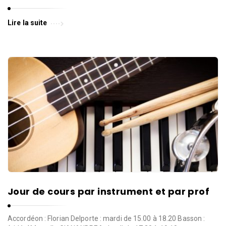
d
e
l
Lire la suite
a
P
a
r
o
l
e
d
e
l
a
Jour de cours par instrument et par prof
V
i
Accordéon : Florian Delporte : mardi de 15.00 à 18.20 Basson :