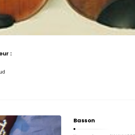
ur :
ud
Basson