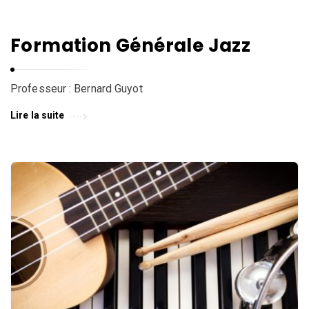
l
l
e
Formation Générale Jazz
d
e
W
Professeur : Bernard Guyot
a
Lire la suite
v
r
e