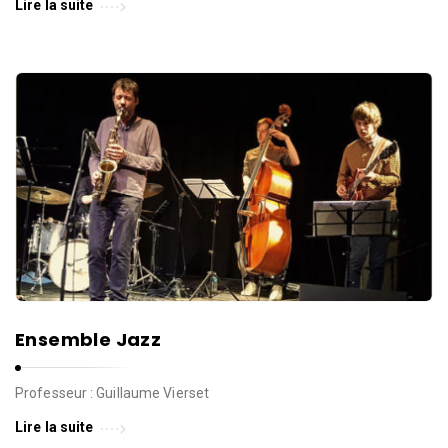
d
Lire la suite
e
l
a
P
a
r
o
l
e
d
e
l
Ensemble Jazz
a
V
Professeur : Guillaume Vierset
i
Lire la suite