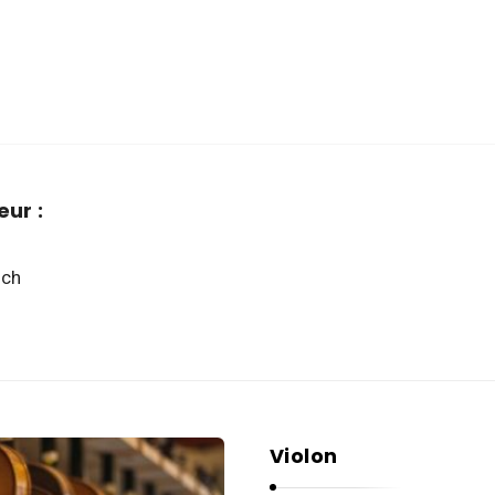
ur :
tch
Violon