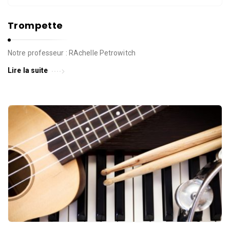
l
l
e
Trompette
d
e
Notre professeur : RAchelle Petrowitch
W
Lire la suite
a
v
r
e