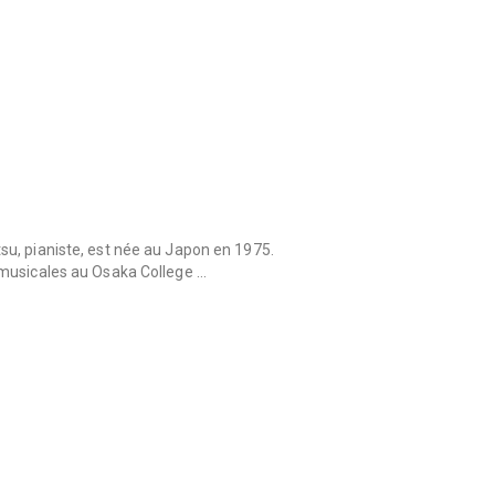
u, pianiste, est née au Japon en 1975.
musicales au Osaka College …