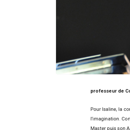
d
e
l
a
P
a
r
o
l
e
d
e
professeur de C
l
a
Pour Isaline, la c
V
l’imagination. Co
i
Master puis son A