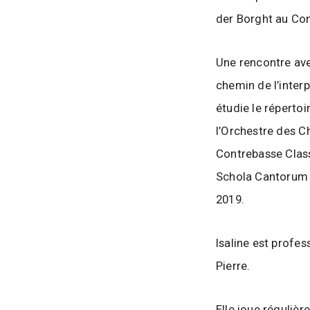
l
l
der Borght au Con
e
d
Une rencontre ave
e
chemin de l’interp
W
étudie le réperto
a
v
l’Orchestre des Ch
r
Contrebasse Class
e
Schola Cantorum d
2019.
Isaline est profe
Pierre.
Elle joue réguliè