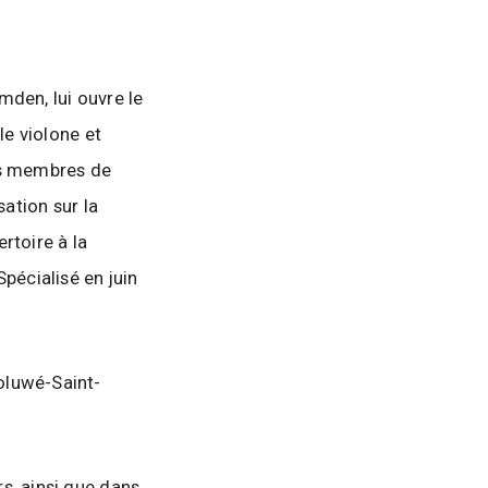
mden, lui ouvre le
le violone et
es membres de
sation sur la
rtoire à la
pécialisé en juin
oluwé-Saint-
s, ainsi que dans