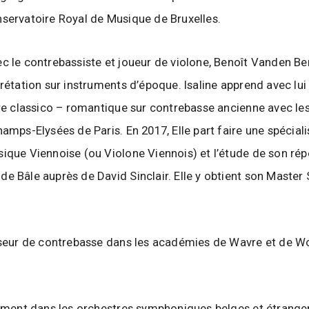
servatoire Royal de Musique de Bruxelles.
c le contrebassiste et joueur de violone, Benoît Vanden Be
rétation sur instruments d’époque. Isaline apprend avec lui 
ire classico – romantique sur contrebasse ancienne avec l
amps-Elysées de Paris. En 2017, Elle part faire une spéciali
ique Viennoise (ou Violone Viennois) et l’étude de son répe
e Bâle auprès de David Sinclair. Elle y obtient son Master S
sseur de contrebasse dans les académies de Wavre et de W
rement dans les orchestres symphoniques belges et étranger