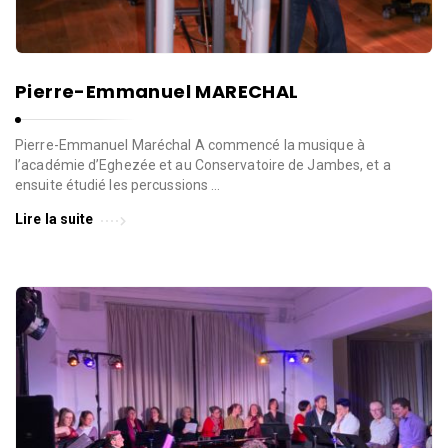
l
l
e
d
Pierre-Emmanuel MARECHAL
e
W
Pierre-Emmanuel Maréchal A commencé la musique à
a
l’académie d’Eghezée et au Conservatoire de Jambes, et a
v
ensuite étudié les percussions …
r
Lire la suite
e