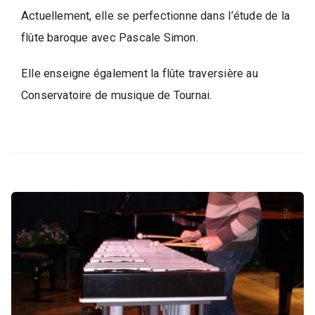
d
e
Actuellement, elle se perfectionne dans l’étude de la
l
flûte baroque avec Pascale Simon.
a
P
Elle enseigne également la flûte traversière au
a
Conservatoire de musique de Tournai.
r
o
l
e
d
e
l
a
V
i