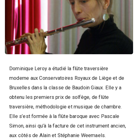
i
q
u
e
,
D
a
n
s
Dominique Leroy a étudié la flûte traversière
e
moderne aux Conservatoires Royaux de Liège et de
e
Bruxelles dans la classe de Baudoin Giaux. Elle y a
t
obtenu les premiers prix de solfège, de flûte
A
traversière, méthodologie et musique de chambre.
r
Elle s’est formée à la flûte baroque avec Pascale
t
s
Simon, ainsi qu’à la facture de cet instrument ancien,
aux côtés de Alain et Stéphanie Weemaels.