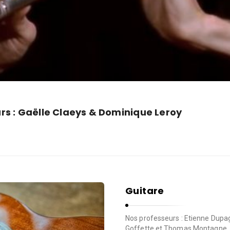
rs : Gaëlle Claeys & Dominique Leroy
Guitare
Nos professeurs : Etienne Dupag
Goffette et Thomas Montagne