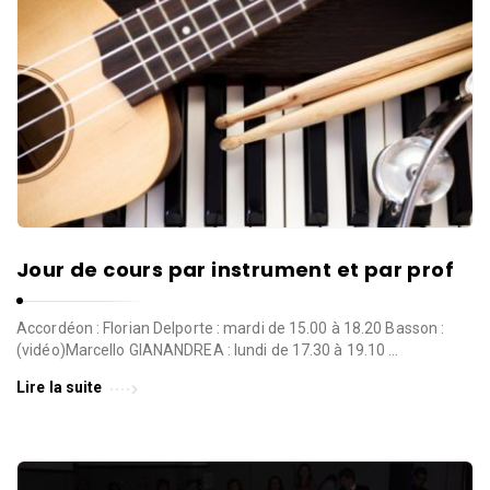
l
l
e
d
e
W
a
v
r
e
Jour de cours par instrument et par prof
Accordéon : Florian Delporte : mardi de 15.00 à 18.20 Basson :
(vidéo)Marcello GIANANDREA : lundi de 17.30 à 19.10 …
Lire la suite