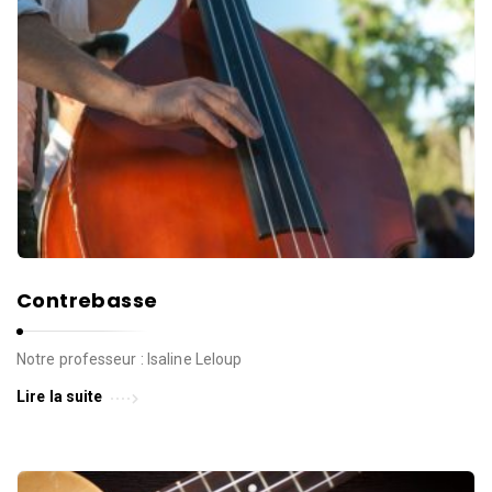
d
e
l
a
P
a
r
o
l
e
d
Contrebasse
e
l
Notre professeur : Isaline Leloup
a
Lire la suite
V
i