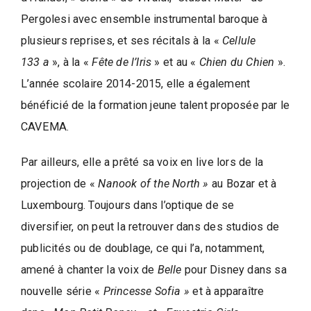
l
l
Pergolesi avec ensemble instrumental baroque à
e
plusieurs reprises, et ses récitals à la «
Cellule
d
133 a
», à la «
Fête de l’Iris
» et au «
Chien du Chien
».
e
L’année scolaire 2014-2015, elle a également
W
bénéficié de la formation jeune talent proposée par le
a
v
CAVEMA.
r
Par ailleurs, elle a prêté sa voix en live lors de la
e
projection de «
Nanook of the North »
au Bozar et à
Luxembourg. Toujours dans l’optique de se
diversifier, on peut la retrouver dans des studios de
publicités ou de doublage, ce qui l’a, notamment,
amené à chanter la voix de
Belle
pour Disney dans sa
nouvelle série «
Princesse Sofia »
et à apparaître