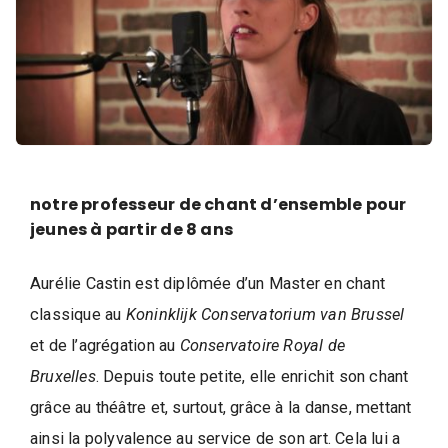
i
q
u
e
,
D
a
n
notre professeur de chant d’ensemble pour
s
jeunes à partir de 8 ans
e
e
Aurélie Castin est diplômée d’un Master en chant
t
classique au
Koninklijk Conservatorium van Brussel
A
et de l’agrégation au
Conservatoire Royal de
r
Bruxelles
. Depuis toute petite, elle enrichit son chant
t
s
grâce au théâtre et, surtout, grâce à la danse, mettant
ainsi la polyvalence au service de son art. Cela lui a