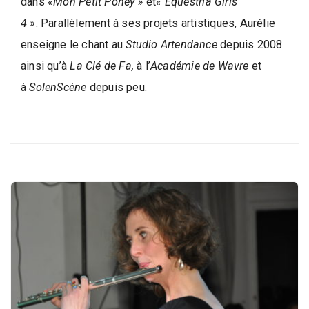
dans
«Mon Petit Poney »
et
« Equestria Girls
4 »
. Parallèlement à ses projets artistiques, Aurélie
enseigne le chant au
Studio Artendance
depuis 2008
ainsi qu’à
La Clé de Fa,
à l’
Académie de Wavre
et
à
SolenScène
depuis peu.