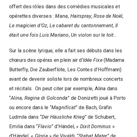
d
e
offert des rôles dans des comédies musicales et
l
opérettes diverses :
Mana
,
Hairspray
,
Rose de Noël
,
a
Le magicien d’Oz
,
Le cabaret du cantonnement
,
Il
P
était une fois Luis Mariano
,
Un violon sur le toit
…
a
r
Sur la scène lyrique, elle a fait ses débuts dans les
o
chœurs des opéras en plein air d’
Idée Fixe
(Madama
l
Butterfly, Die Zauberflöte, Les Contes d’Hoffmann)
e
avant de devenir soliste lors de nombreux concerts
d
et récitals. On peut citer par exemple, Alina dans
e
“
Alina, Regina di Golconda
” de Donizetti joué à Porto
l
a
ou encore dans le “
Magnificat
” de Bach, Gräfin
V
Ludmila dans “
Der Häusliche Krieg
” de Schubert,
i
Emilia dans “
Flavio
” d’Händel, «
Dixit Dominus
»
d’Händel,
« Gloria »
de Vivaldi, “
Stabat Mater
” de