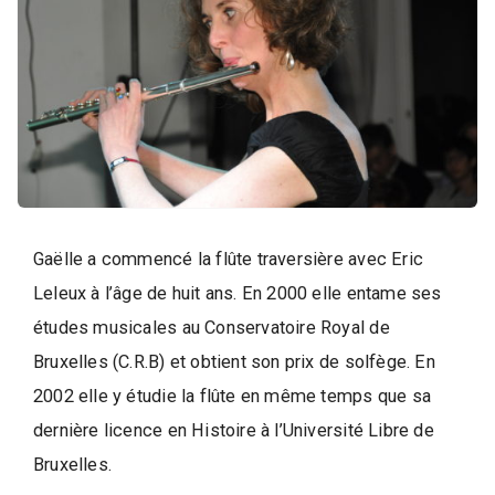
i
q
u
e
,
D
a
n
s
Gaëlle a commencé la flûte traversière avec Eric
e
Leleux à l’âge de huit ans. En 2000 elle entame ses
e
t
études musicales au Conservatoire Royal de
A
Bruxelles (C.R.B) et obtient son prix de solfège. En
r
2002 elle y étudie la flûte en même temps que sa
t
dernière licence en Histoire à l’Université Libre de
s
Bruxelles.