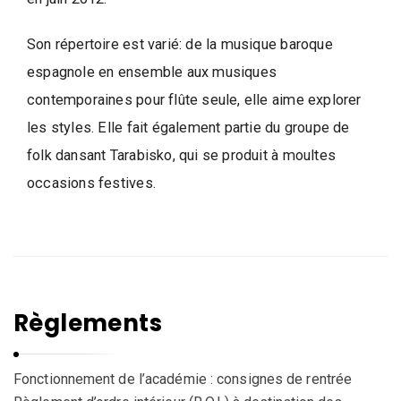
l
l
e
Son répertoire est varié: de la musique baroque
d
espagnole en ensemble aux musiques
e
contemporaines pour flûte seule, elle aime explorer
W
les styles. Elle fait également partie du groupe de
a
folk dansant Tarabisko, qui se produit à moultes
v
occasions festives.
r
e
Règlements
Fonctionnement de l’académie : consignes de rentrée