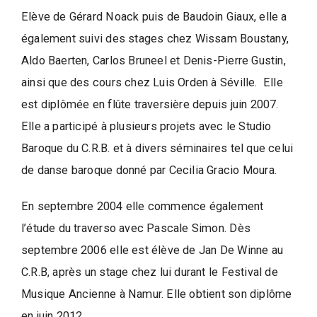
d
e
Elève de Gérard Noack puis de Baudoin Giaux, elle a
l
également suivi des stages chez Wissam Boustany,
a
Aldo Baerten, Carlos Bruneel et Denis-Pierre Gustin,
P
ainsi que des cours chez Luis Orden à Séville. Elle
a
est diplômée en flûte traversière depuis juin 2007.
r
Elle a participé à plusieurs projets avec le Studio
o
Baroque du C.R.B. et à divers séminaires tel que celui
l
e
de danse baroque donné par Cecilia Gracio Moura.
d
En septembre 2004 elle commence également
e
l’étude du traverso avec Pascale Simon. Dès
l
a
septembre 2006 elle est élève de Jan De Winne au
V
C.R.B, après un stage chez lui durant le Festival de
i
Musique Ancienne à Namur. Elle obtient son diplôme
en juin 2012.