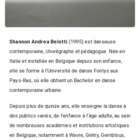
d
e
l
a
P
a
Shannon Andrea Belotti
(1995) est danseuse
r
contemporaine, chorégraphe et pédagogue. Née en
o
Italie et installée en Belgique depuis son enfance,
l
elle se forme à l’Université de danse Fontys aux
e
Pays-Bas, où elle obtient un Bachelor en danse
d
contemporaine urbaine.
e
l
Depuis plus de quinze ans, elle enseigne la danse à
a
des publics variés, de l’enfance à l’âge adulte, au sein
V
de nombreuses académies et institutions artistiques
i
en Belgique, notamment à Wavre, Grétry, Gembloux,