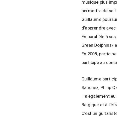
l
musique plus impro
l
permettra de se f
e
Guillaume poursui
d
e
d’apprendre avec 
W
En parallèle à se
a
Green Dolphins» e
v
En 2008, particip
r
participe au conco
e
Guillaume partici
Sanchez, Philip C
Il a également eu
Belgique et à l’ét
C’est un guitaris