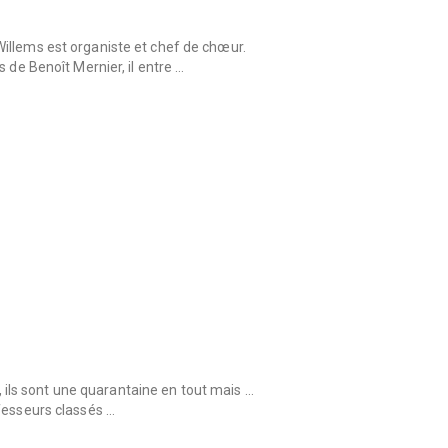
illems est organiste et chef de chœur.
 de Benoît Mernier, il entre …
et, ils sont une quarantaine en tout mais …
fesseurs classés …