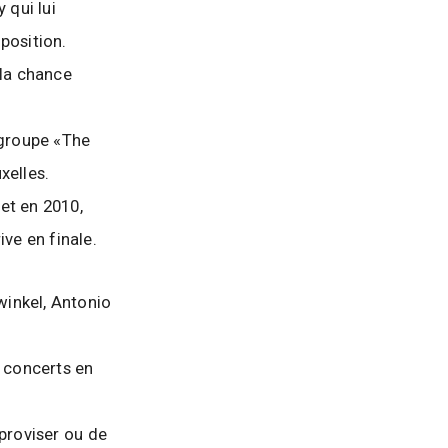
 qui lui
position.
 la chance
 groupe «The
xelles.
et en 2010,
ive en finale.
winkel, Antonio
e concerts en
mproviser ou de