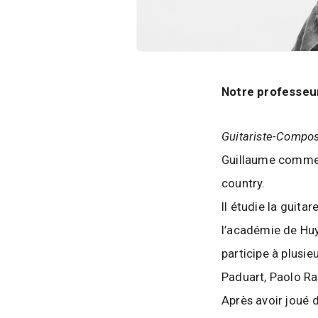
d
e
l
a
P
Notre professeur
a
r
o
Guitariste-Compos
l
Guillaume commenc
e
country.
d
Il étudie la guita
e
l’académie de Huy
l
a
participe à plusi
V
Paduart, Paolo Ra
i
Après avoir joué 