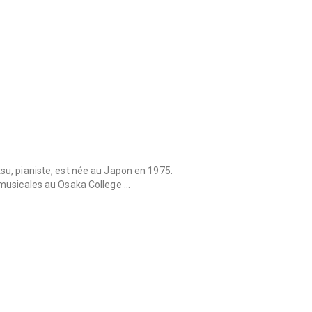
u, pianiste, est née au Japon en 1975.
musicales au Osaka College …