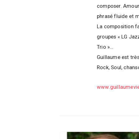
composer. Amoureu
phrasé fluide et 
La composition fai
groupes « LG Jazz
Trio »…
Guillaume est trè
Rock, Soul, chanso
www.guillaumevi