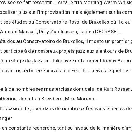
visée se fait ressentir. Il créa le trio Morning Warm Whisky
ocaliser plus sur l’improvisation mais également sur la com
t ses études au Conservatoire Royal de Bruxelles où il a eu
Arnould Massart, Pirly Zurstrassen, Fabien DEGRYSE …
s études au Conservatoire de Bruxelles, il monte un premier
t participe à de nombreux projets jazz aux alentours de Bru
e à un stage de Jazz en Italie avec notamment Kenny Baron 
urs « Tuscia In Jazz » avec le « Feel Trio » avec lequel il arr
pe à de nombreuses masterclass dont celui de Kurt Rossen
atherine, Jonathan Kreisberg, Mike Moreno…
 l’occasion de jouer dans de nombreux festivals et salles d
ranger
te en constante recherche, tant au niveau de la manière d’i