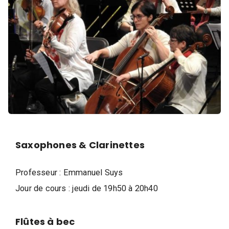
i
q
u
e
,
D
a
n
s
e
e
Saxophones & Clarinettes
t
A
Professeur : Emmanuel Suys
r
Jour de cours : jeudi de 19h50 à 20h40
t
s
Flûtes à bec