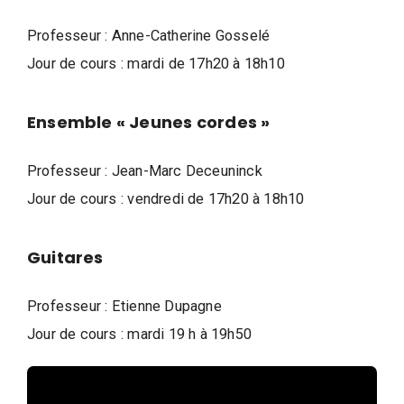
d
e
Professeur : Anne-Catherine Gosselé
l
a
Jour de cours : mardi de 17h20 à 18h10
P
a
Ensemble « Jeunes cordes »
r
o
Professeur : Jean-Marc Deceuninck
l
Jour de cours : vendredi de 17h20 à 18h10
e
d
Guitares
e
l
Professeur : Etienne Dupagne
a
Jour de cours : mardi 19 h à 19h50
V
i