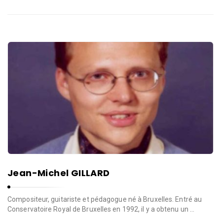
l
l
e
d
e
W
a
v
r
e
Jean-Michel GILLARD
Compositeur, guitariste et pédagogue né à Bruxelles. Entré au
Conservatoire Royal de Bruxelles en 1992, il y a obtenu un …