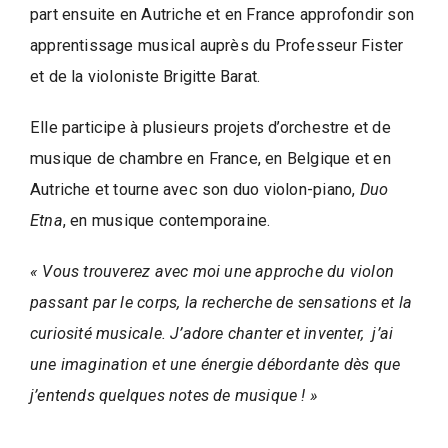
d
part ensuite en Autriche et en France approfondir son
e
l
apprentissage musical auprès du Professeur Fister
a
et de la violoniste Brigitte Barat.
P
a
Elle participe à plusieurs projets d’orchestre et de
r
musique de chambre en France, en Belgique et en
o
Autriche et tourne avec son duo violon-piano,
Duo
l
Etna
, en musique contemporaine.
e
d
« Vous trouverez avec moi une approche du violon
e
passant par le corps, la recherche de sensations et la
l
curiosité musicale. J’adore chanter et inventer, j’ai
a
une imagination et une énergie débordante dès que
V
j’entends quelques notes de musique ! »
i