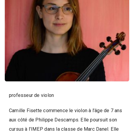
i
q
u
e
,
D
a
n
s
e
e
t
professeur de violon
A
r
Camille Fisette commence le violon à l’âge de 7 ans
t
aux côté de Philippe Descamps. Elle poursuit son
s
cursus à l’IMEP dans la classe de Marc Danel. Elle