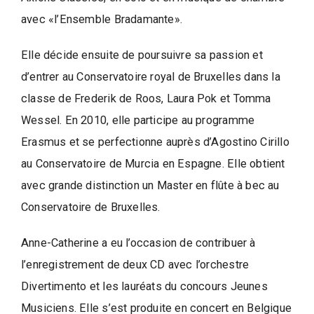
l
l
avec «l’Ensemble Bradamante».
e
d
Elle décide ensuite de poursuivre sa passion et
e
d’entrer au Conservatoire royal de Bruxelles dans la
W
classe de Frederik de Roos, Laura Pok et Tomma
a
Wessel. En 2010, elle participe au programme
v
Erasmus et se perfectionne auprès d’Agostino Cirillo
r
au Conservatoire de Murcia en Espagne. Elle obtient
e
avec grande distinction un Master en flûte à bec au
Conservatoire de Bruxelles.
Anne-Catherine a eu l’occasion de contribuer à
l’enregistrement de deux CD avec l’orchestre
Divertimento et les lauréats du concours Jeunes
Musiciens. Elle s’est produite en concert en Belgique