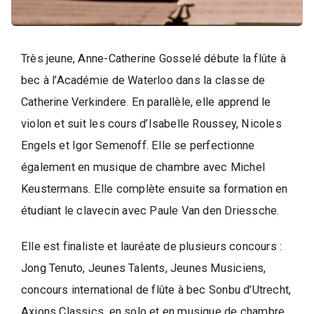
d
e
l
a
Très jeune, Anne-Catherine Gosselé débute la flûte à
P
bec à l’Académie de Waterloo dans la classe de
a
Catherine Verkindere. En parallèle, elle apprend le
r
violon et suit les cours d’Isabelle Roussey, Nicoles
o
Engels et Igor Semenoff. Elle se perfectionne
l
e
également en musique de chambre avec Michel
d
Keustermans. Elle complète ensuite sa formation en
e
étudiant le clavecin avec Paule Van den Driessche.
l
a
Elle est finaliste et lauréate de plusieurs concours :
V
Jong Tenuto, Jeunes Talents, Jeunes Musiciens,
i
concours international de flûte à bec Sonbu d’Utrecht,
Axions Classics, en solo et en musique de chambre